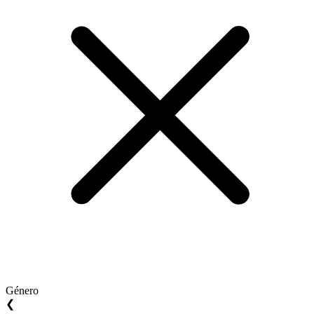
Género
❮