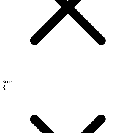
Sede
❮