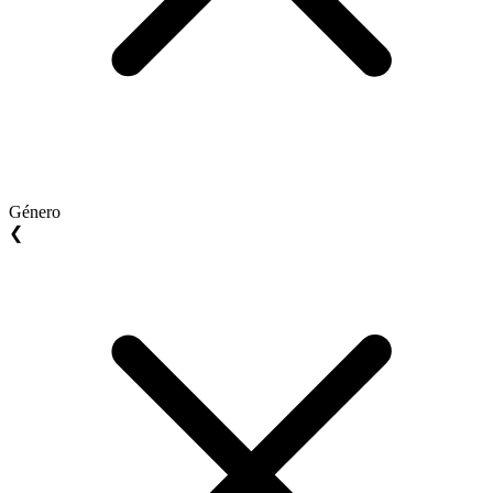
Género
❮