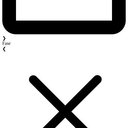
❯
Fase
❮