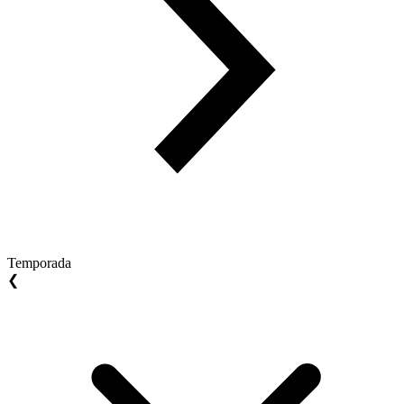
Temporada
❮