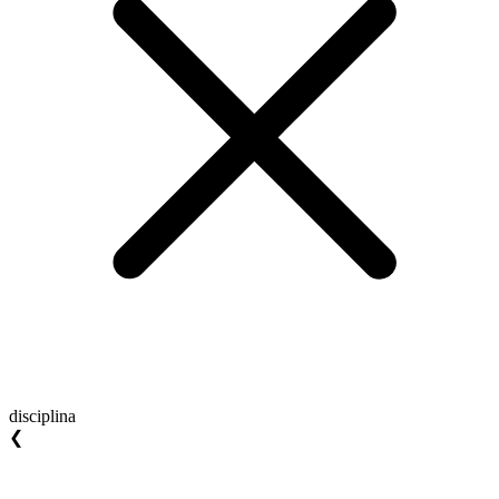
disciplina
❮