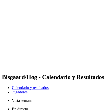
Futures
Futures - Madrid, ESP - 2026
Futures - Madrid, ESP - 2026
Volver al inicio del BPT
Dónde ver
Equipos
Calendario y resultados
Posiciones
Bisgaard/Høg - Calendario y Resultados
Calendario y resultados
Jugadores
Vista semanal
En directo