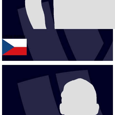
1
Filip
Richter
CZE