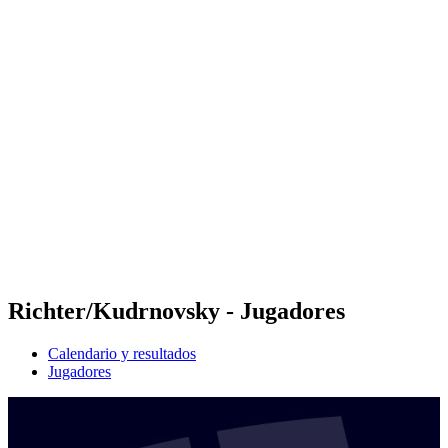
Futures
Futures - Madrid, ESP - 2026
Futures - Madrid, ESP - 2026
Volver al inicio del BPT
Dónde ver
Equipos
Calendario y resultados
Posiciones
Richter/Kudrnovsky - Jugadores
Calendario y resultados
Jugadores