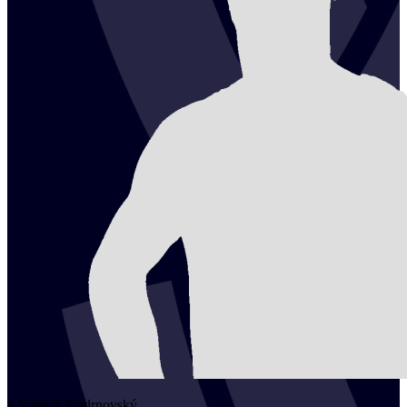
2
Vojtěch
Kudrnovský