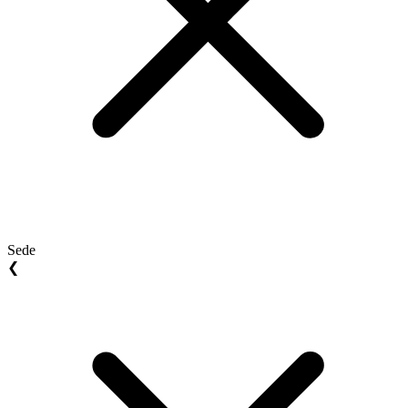
Sede
❮