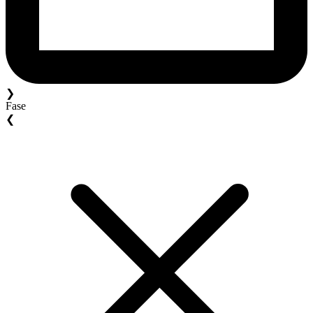
❯
Fase
❮