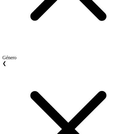
Género
❮