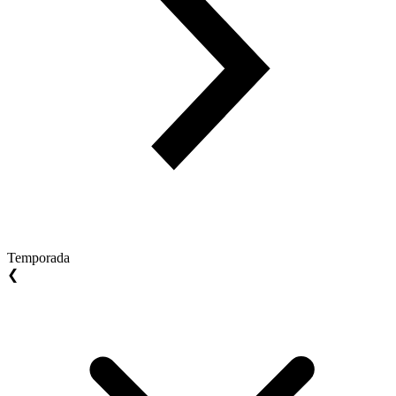
Temporada
❮