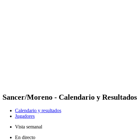
Futures
Futures - Madrid, ESP - 2026
Futures - Madrid, ESP - 2026
Volver al inicio del BPT
Dónde ver
Equipos
Calendario y resultados
Posiciones
Sancer/Moreno - Calendario y Resultados
Calendario y resultados
Jugadores
Vista semanal
En directo