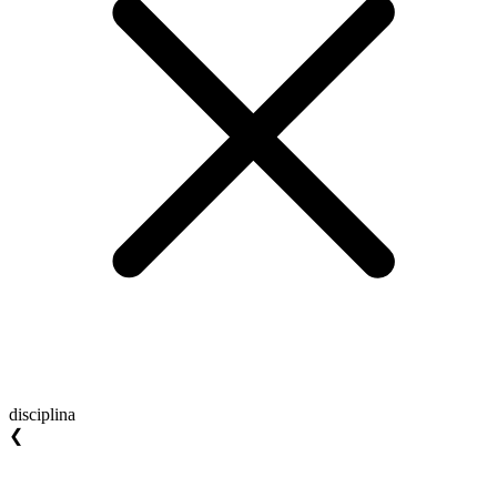
disciplina
❮