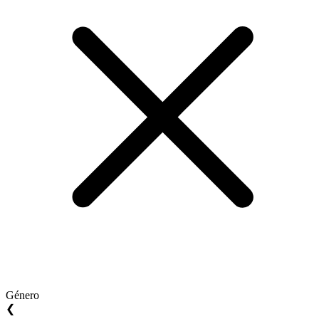
Género
❮