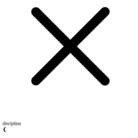
disciplina
❮