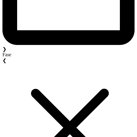
❯
Fase
❮