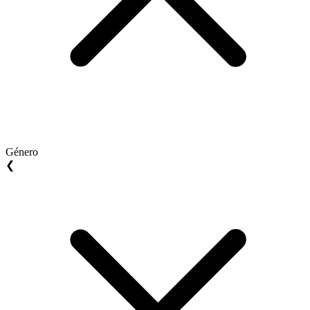
Género
❮