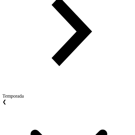
Temporada
❮