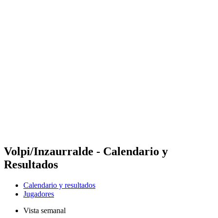
Futures
Futures - Madrid, ESP - 2026
Futures - Madrid, ESP - 2026
Volver al inicio del BPT
Dónde ver
Equipos
Calendario y resultados
Posiciones
Volpi/Inzaurralde - Calendario y
Resultados
Calendario y resultados
Jugadores
Vista semanal