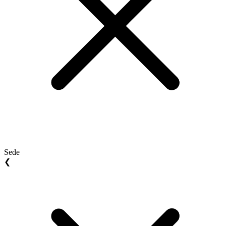
Sede
❮