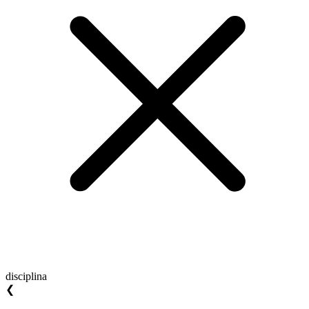
disciplina
❮