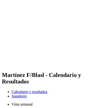
Futures
Futures - Madrid, ESP - 2026
Futures - Madrid, ESP - 2026
Volver al inicio del BPT
Dónde ver
Equipos
Calendario y resultados
Posiciones
Martínez F/Blasl - Calendario y
Resultados
Calendario y resultados
Jugadores
Vista semanal