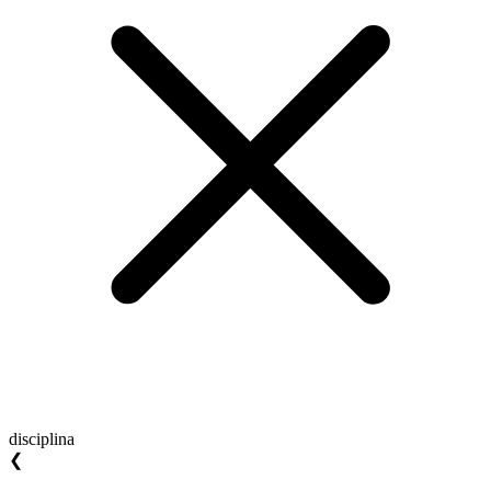
disciplina
❮