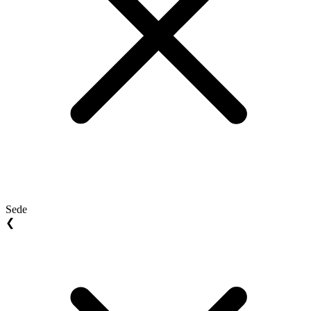
Sede
❮