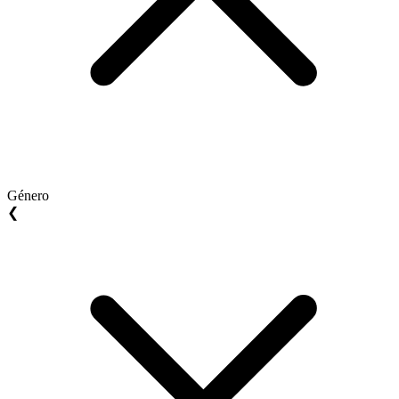
Género
❮