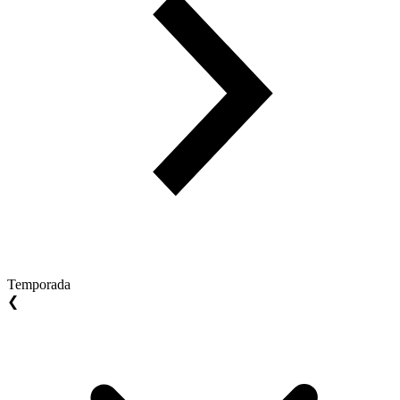
Temporada
❮