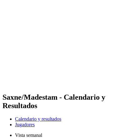
Futures
Futures - Leuven, BEL - 2026
Futures - Leuven, BEL - 2026
Volver al inicio del BPT
Dónde ver
Equipos
Calendario y resultados
Posiciones
Saxne/Madestam - Calendario y
Resultados
Calendario y resultados
Jugadores
Vista semanal