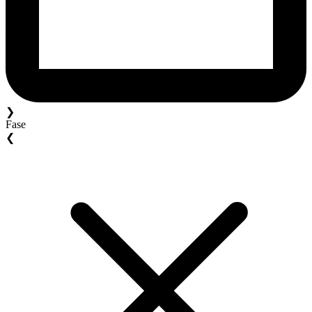
❯
Fase
❮