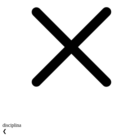
disciplina
❮