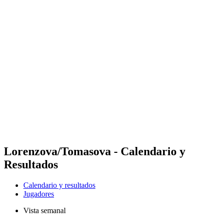
Futures
Futures - Leuven, BEL - 2026
Futures - Leuven, BEL - 2026
Volver al inicio del BPT
Dónde ver
Equipos
Calendario y resultados
Posiciones
Lorenzova/Tomasova - Calendario y
Resultados
Calendario y resultados
Jugadores
Vista semanal