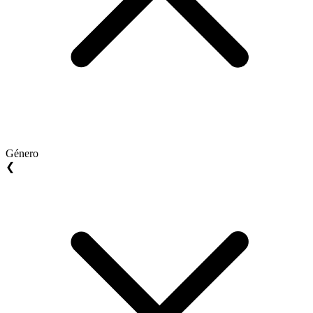
Género
❮