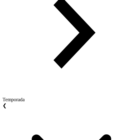
Temporada
❮