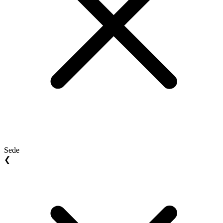
Sede
❮