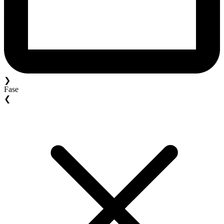
❯
Fase
❮