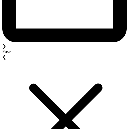
❯
Fase
❮