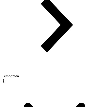
Temporada
❮