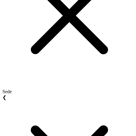
Sede
❮