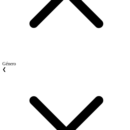
Género
❮