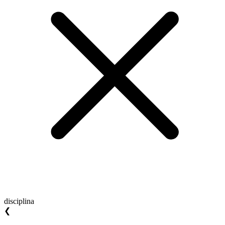
disciplina
❮