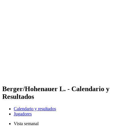
Futures
Futures - Leuven, BEL - 2026
Futures - Leuven, BEL - 2026
Volver al inicio del BPT
Dónde ver
Equipos
Calendario y resultados
Posiciones
Berger/Hohenauer L. - Calendario y
Resultados
Calendario y resultados
Jugadores
Vista semanal