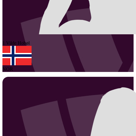
1
Vilde
Hobøl
NOR