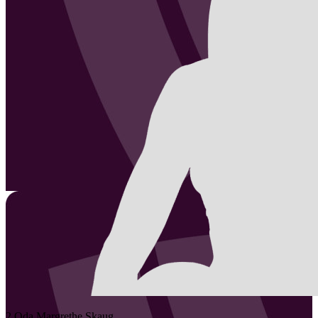
2
Oda Margrethe
Skaug