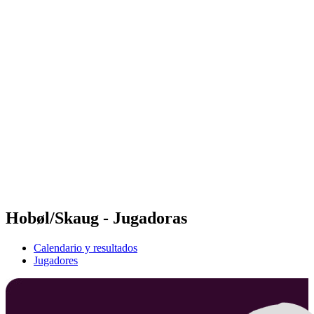
Futures
Futures - Leuven, BEL - 2026
Futures - Leuven, BEL - 2026
Volver al inicio del BPT
Dónde ver
Equipos
Calendario y resultados
Posiciones
Hobøl/Skaug - Jugadoras
Calendario y resultados
Jugadores