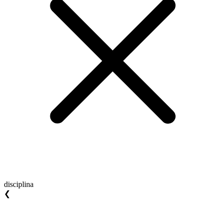
disciplina
❮