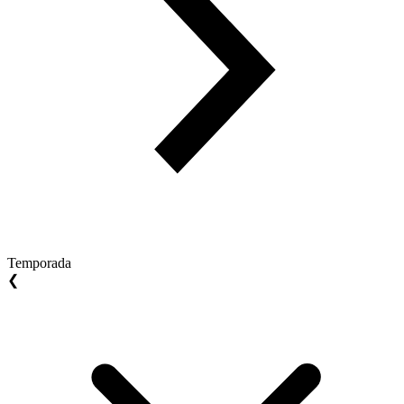
Temporada
❮