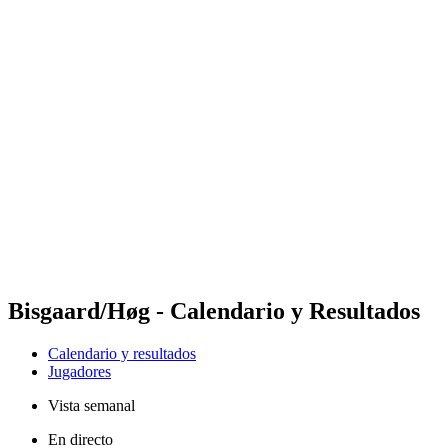
Futures
Futures - Leuven, BEL - 2026
Futures - Leuven, BEL - 2026
Volver al inicio del BPT
Dónde ver
Equipos
Calendario y resultados
Posiciones
Bisgaard/Høg - Calendario y Resultados
Calendario y resultados
Jugadores
Vista semanal
En directo