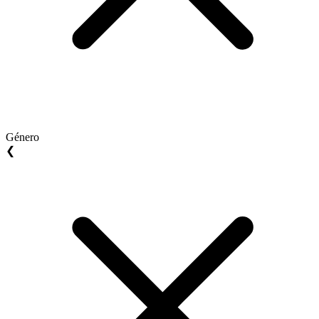
Género
❮