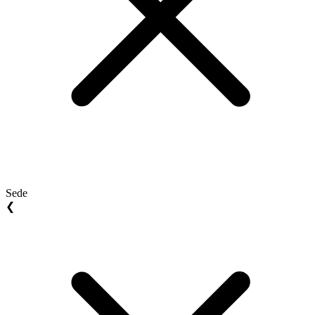
Sede
❮