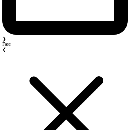
❯
Fase
❮