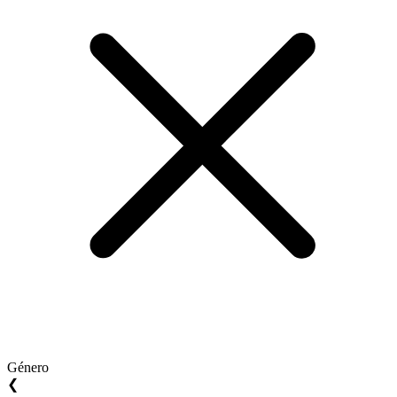
Género
❮