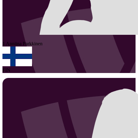
1
Anniina
Parkkinen
FIN