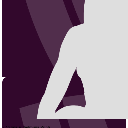
2
Valma Vilhelmiina
Prihti