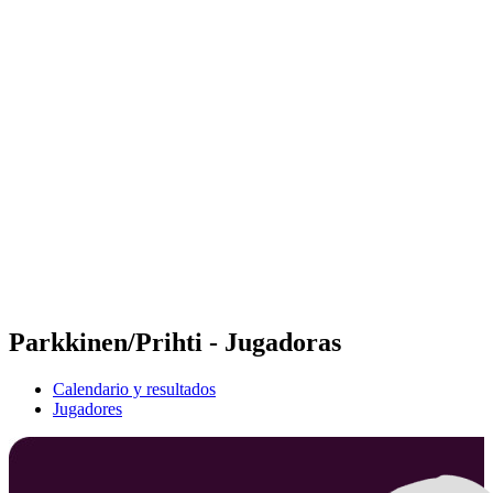
Futures
Futures - Leuven, BEL - 2026
Futures - Leuven, BEL - 2026
Volver al inicio del BPT
Dónde ver
Equipos
Calendario y resultados
Posiciones
Parkkinen/Prihti - Jugadoras
Calendario y resultados
Jugadores