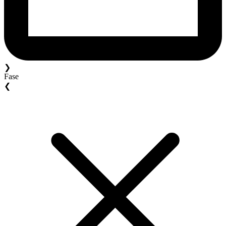
❯
Fase
❮