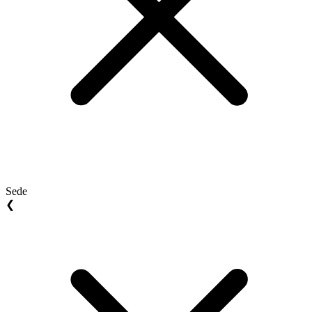
Sede
❮