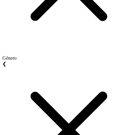
Género
❮