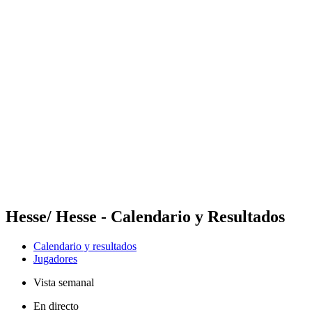
Futures
Futures - Leuven, BEL - 2026
Futures - Leuven, BEL - 2026
Volver al inicio del BPT
Dónde ver
Equipos
Calendario y resultados
Posiciones
Hesse/ Hesse - Calendario y Resultados
Calendario y resultados
Jugadores
Vista semanal
En directo