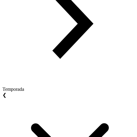
Temporada
❮