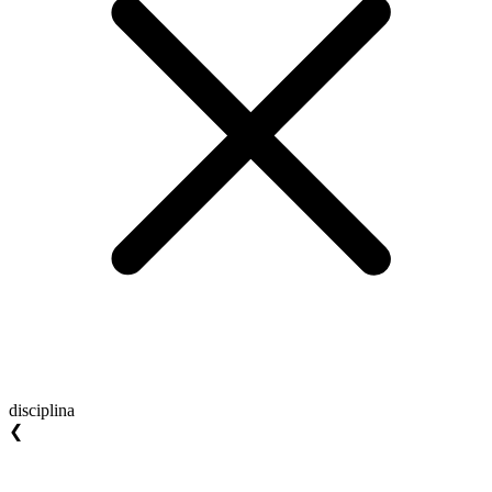
disciplina
❮