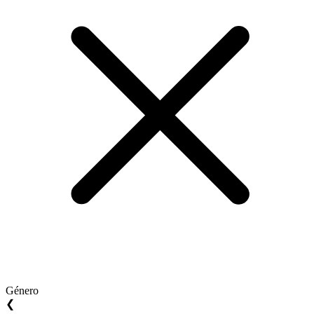
Género
❮