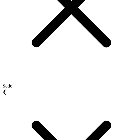
Sede
❮