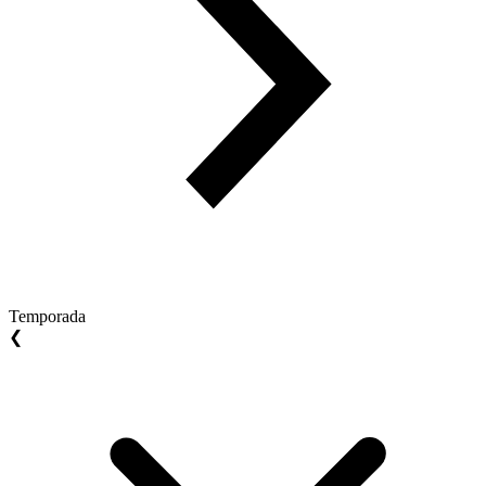
Temporada
❮