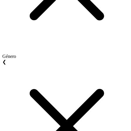
Género
❮