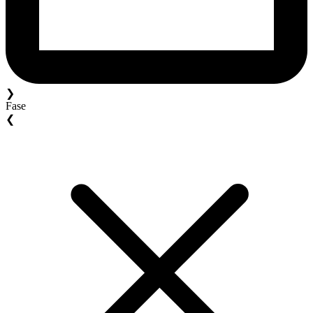
❯
Fase
❮