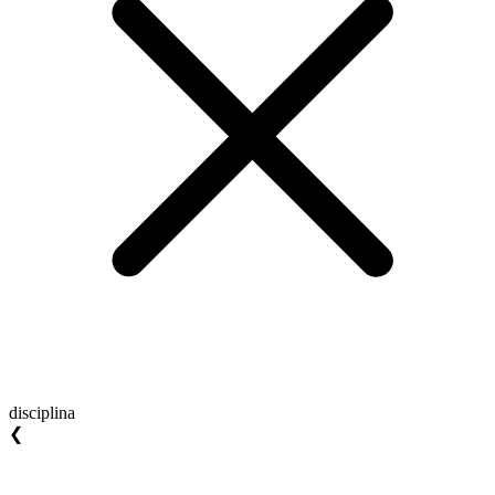
disciplina
❮