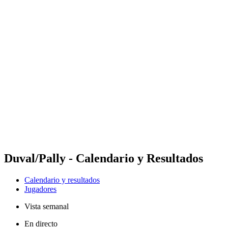
Futures
Futures - Leuven, BEL - 2026
Futures - Leuven, BEL - 2026
Volver al inicio del BPT
Dónde ver
Equipos
Calendario y resultados
Posiciones
Duval/Pally - Calendario y Resultados
Calendario y resultados
Jugadores
Vista semanal
En directo