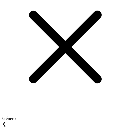
Género
❮