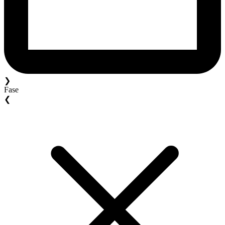
❯
Fase
❮