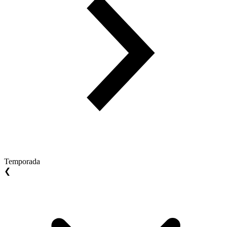
Temporada
❮