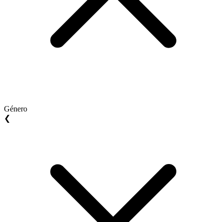
Género
❮