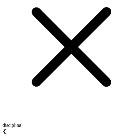
disciplina
❮