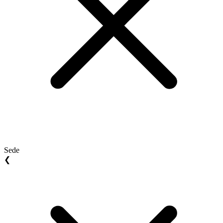
Sede
❮