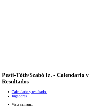
Futures
Futures - Leuven, BEL - 2026
Futures - Leuven, BEL - 2026
Volver al inicio del BPT
Dónde ver
Equipos
Calendario y resultados
Posiciones
Pesti-Tóth/Szabó Iz. - Calendario y
Resultados
Calendario y resultados
Jugadores
Vista semanal