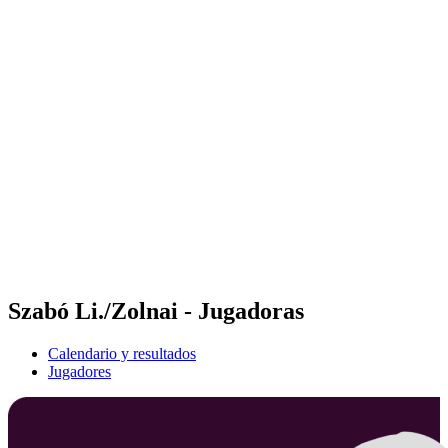
Futures
Futures - Leuven, BEL - 2026
Futures - Leuven, BEL - 2026
Volver al inicio del BPT
Dónde ver
Equipos
Calendario y resultados
Posiciones
Szabó Li./Zolnai - Jugadoras
Calendario y resultados
Jugadores