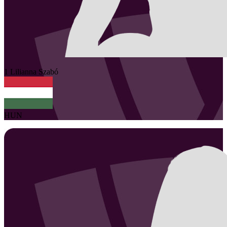
1
Lilianna
Szabó
HUN