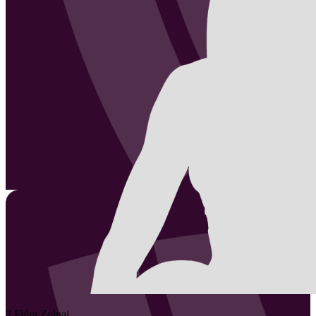
2
Flóra
Zolnai