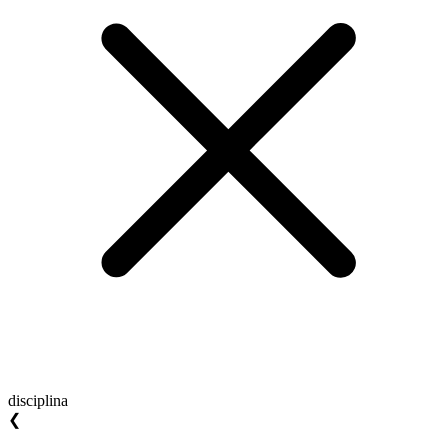
disciplina
❮