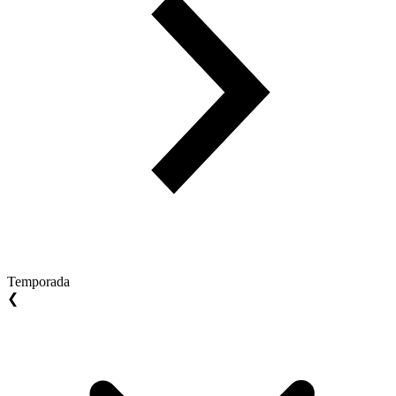
Temporada
❮