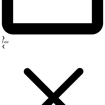
❯
Fase
❮