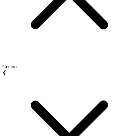
Género
❮