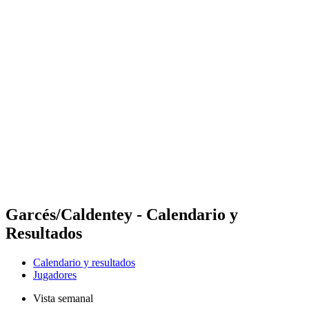
Futures
Futures - Leuven, BEL - 2026
Futures - Leuven, BEL - 2026
Volver al inicio del BPT
Dónde ver
Equipos
Calendario y resultados
Posiciones
Garcés/Caldentey - Calendario y
Resultados
Calendario y resultados
Jugadores
Vista semanal