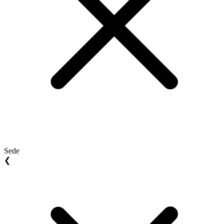
Sede
❮