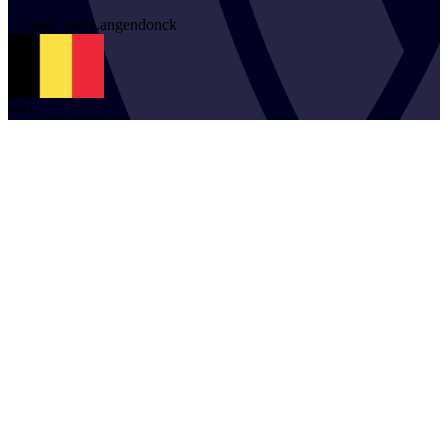
2
Joppe
Van Langendonck
BEL