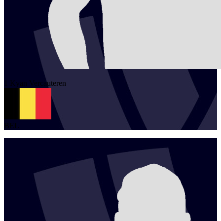
1
Kyan
Vercauteren
BEL