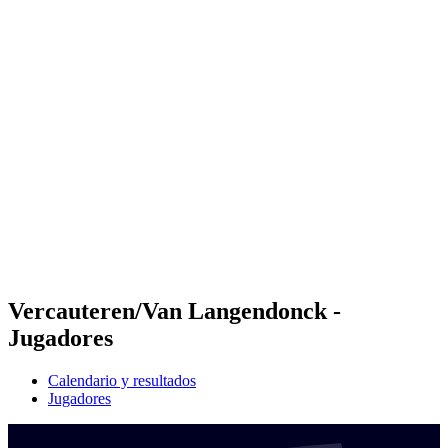
Futures
Futures - Leuven, BEL - 2026
Futures - Leuven, BEL - 2026
Volver al inicio del BPT
Dónde ver
Equipos
Calendario y resultados
Posiciones
Vercauteren/Van Langendonck -
Jugadores
Calendario y resultados
Jugadores