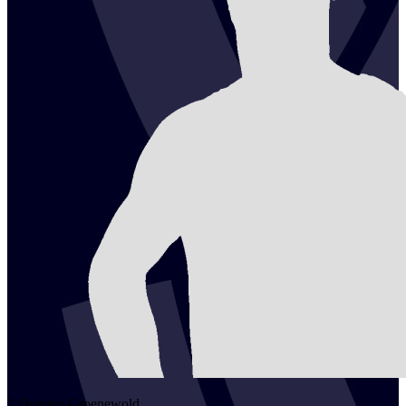
2
Quinten
Groenewold