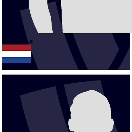
1
Tom
Sonneville
NED