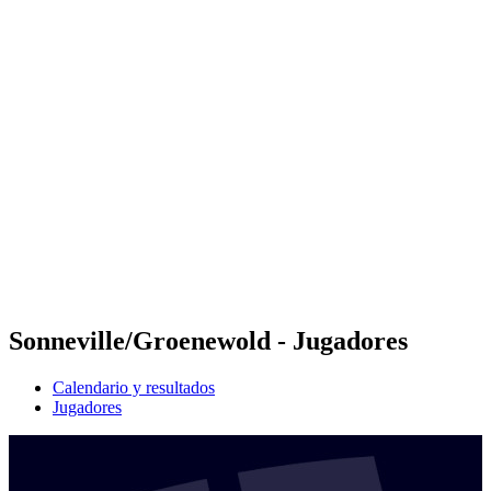
Futures
Futures - Leuven, BEL - 2026
Futures - Leuven, BEL - 2026
Volver al inicio del BPT
Dónde ver
Equipos
Calendario y resultados
Posiciones
Sonneville/Groenewold - Jugadores
Calendario y resultados
Jugadores