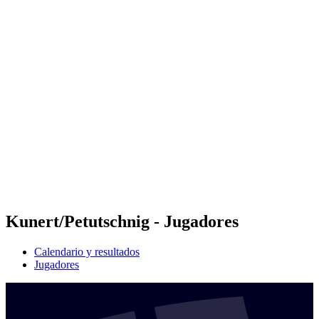
Futures
Futures - Leuven, BEL - 2026
Futures - Leuven, BEL - 2026
Volver al inicio del BPT
Dónde ver
Equipos
Calendario y resultados
Posiciones
Kunert/Petutschnig - Jugadores
Calendario y resultados
Jugadores