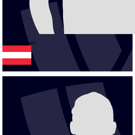
1
Thomas
Kunert
AUT