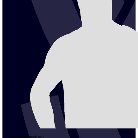
2
Lorenz
Petutschnig