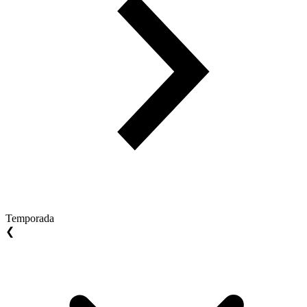
Temporada
❮