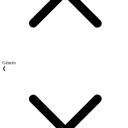
Género
❮