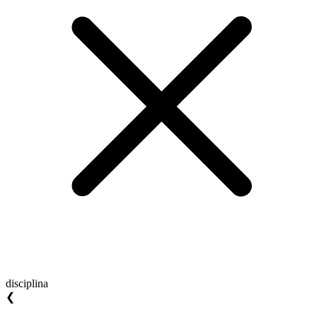
disciplina
❮