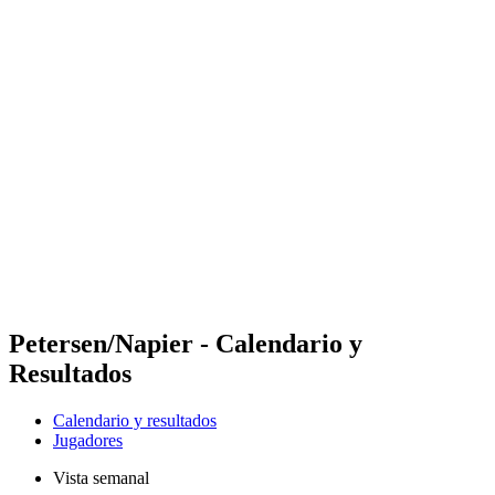
Futures
Futures - Leuven, BEL - 2026
Futures - Leuven, BEL - 2026
Volver al inicio del BPT
Dónde ver
Equipos
Calendario y resultados
Posiciones
Petersen/Napier - Calendario y
Resultados
Calendario y resultados
Jugadores
Vista semanal