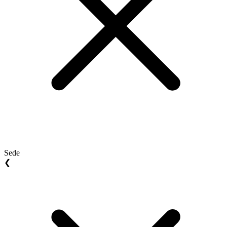
Sede
❮