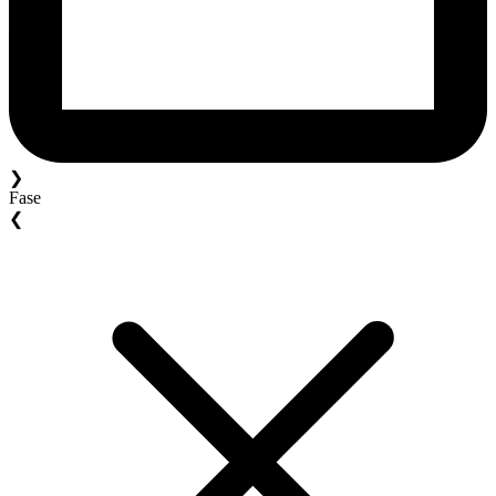
❯
Fase
❮