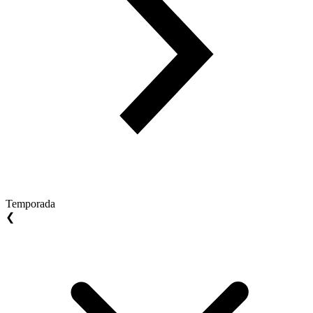
Temporada
❮