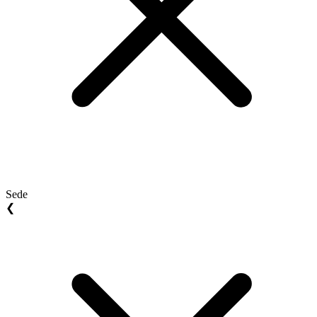
Sede
❮