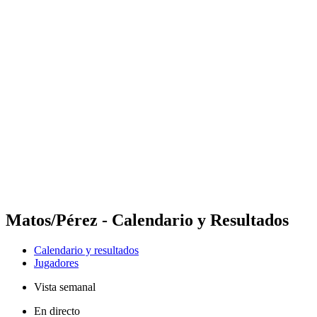
Futures
Futures - Leuven, BEL - 2026
Futures - Leuven, BEL - 2026
Volver al inicio del BPT
Dónde ver
Equipos
Calendario y resultados
Posiciones
Matos/Pérez - Calendario y Resultados
Calendario y resultados
Jugadores
Vista semanal
En directo