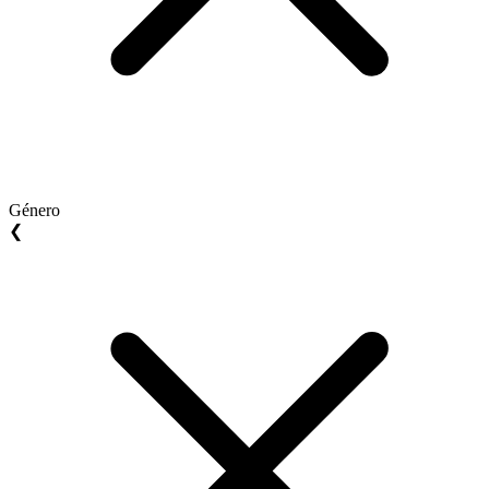
Género
❮