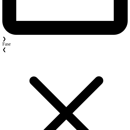
❯
Fase
❮