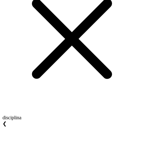
disciplina
❮