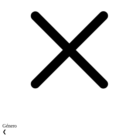
Género
❮