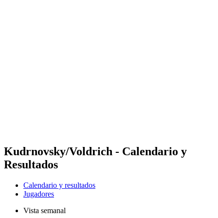
Futures
Futures - Leuven, BEL - 2026
Futures - Leuven, BEL - 2026
Volver al inicio del BPT
Dónde ver
Equipos
Calendario y resultados
Posiciones
Kudrnovsky/Voldrich - Calendario y
Resultados
Calendario y resultados
Jugadores
Vista semanal