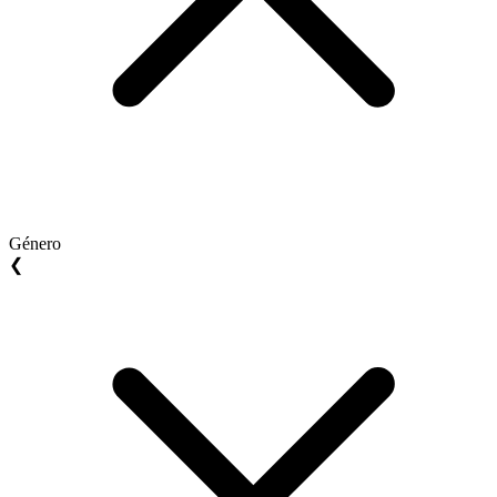
Género
❮