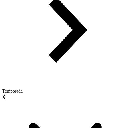
Temporada
❮