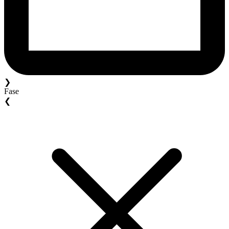
❯
Fase
❮