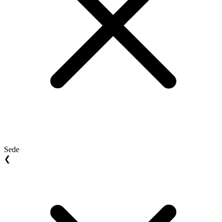
Sede
❮