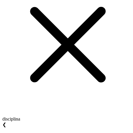
disciplina
❮