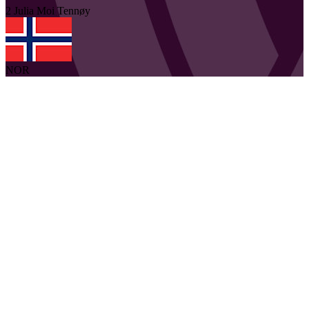
2
Julia Moi
Tennøy
NOR