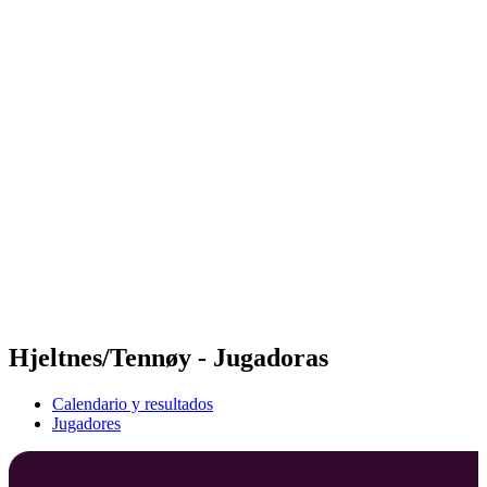
Futures
Futures - Laginha Beach, CPV - 2026
Futures - Laginha Beach, CPV - 2026
Volver al inicio del BPT
Dónde ver
Equipos
Calendario y resultados
Posiciones
Competición
Hjeltnes/Tennøy - Jugadoras
Calendario y resultados
Jugadores