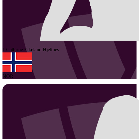
1
Cathrine Eikeland
Hjeltnes
NOR