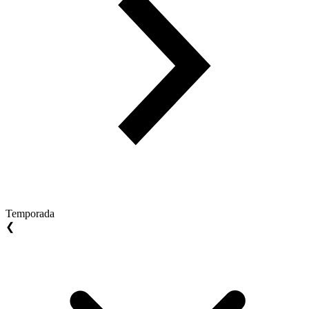
Temporada
❮