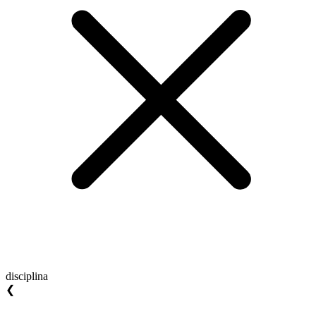
disciplina
❮