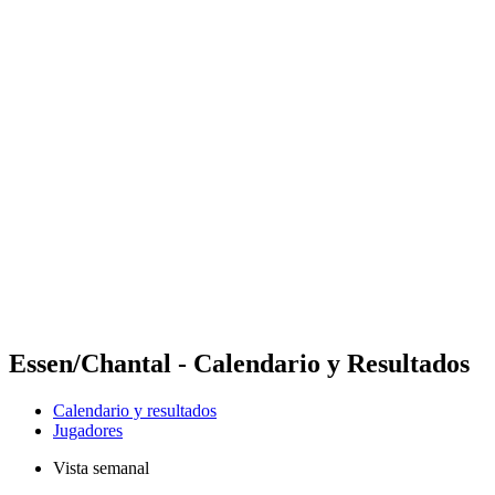
Futures
Futures - Laginha Beach, CPV - 2026
Futures - Laginha Beach, CPV - 2026
Volver al inicio del BPT
Dónde ver
Equipos
Calendario y resultados
Posiciones
Competición
Essen/Chantal - Calendario y Resultados
Calendario y resultados
Jugadores
Vista semanal