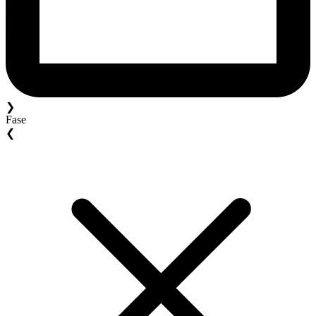
❯
Fase
❮