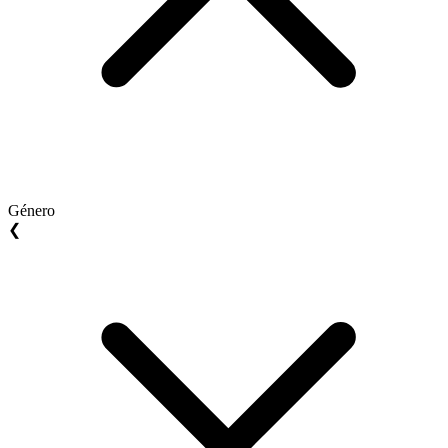
Género
❮