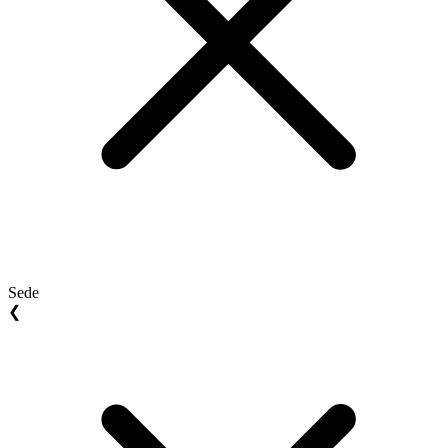
Sede
❮