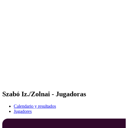
Futures
Futures - Laginha Beach, CPV - 2026
Futures - Laginha Beach, CPV - 2026
Volver al inicio del BPT
Dónde ver
Equipos
Calendario y resultados
Posiciones
Competición
Szabó Iz./Zolnai - Jugadoras
Calendario y resultados
Jugadores