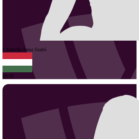
1
Izabella Anna
Szabó
HUN