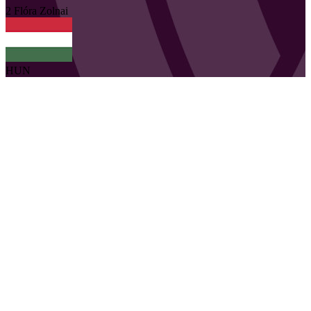
2
Flóra
Zolnai
HUN