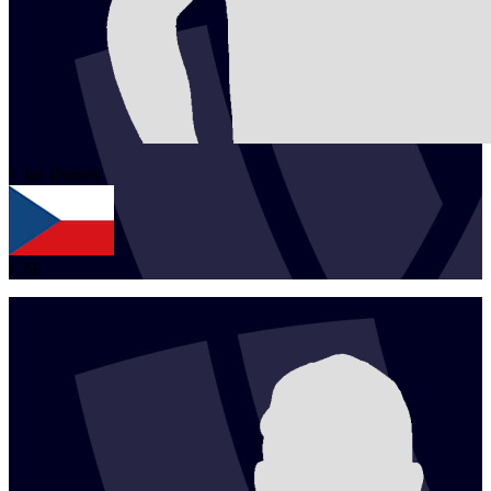
1
Jan
Dumek
CZE