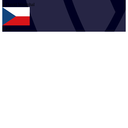
2
David
Westphal
CZE