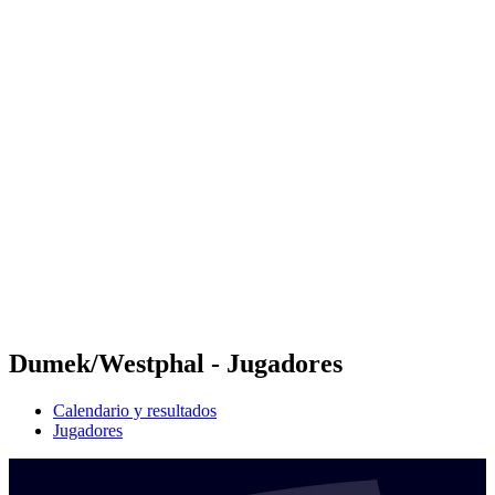
Futures
Futures - Laginha Beach, CPV - 2026
Futures - Laginha Beach, CPV - 2026
Volver al inicio del BPT
Dónde ver
Equipos
Calendario y resultados
Posiciones
Competición
Dumek/Westphal - Jugadores
Calendario y resultados
Jugadores