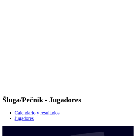
Futures
Futures - Laginha Beach, CPV - 2026
Futures - Laginha Beach, CPV - 2026
Volver al inicio del BPT
Dónde ver
Equipos
Calendario y resultados
Posiciones
Competición
Šluga/Pečnik - Jugadores
Calendario y resultados
Jugadores