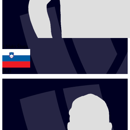
1
Maks
Šluga
SLO