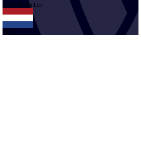
2
Sam
van Der Loo
NED