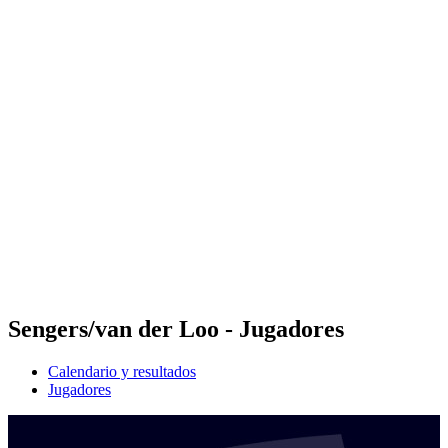
Futures
Futures - Laginha Beach, CPV - 2026
Futures - Laginha Beach, CPV - 2026
Volver al inicio del BPT
Dónde ver
Equipos
Calendario y resultados
Posiciones
Competición
Sengers/van der Loo - Jugadores
Calendario y resultados
Jugadores