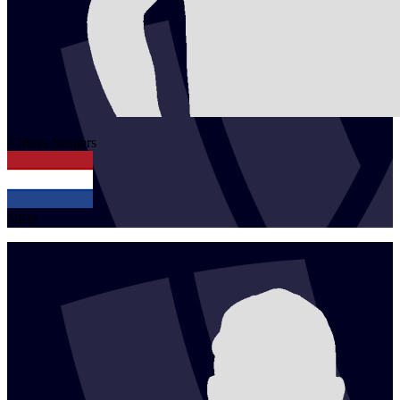
1
Mees
Sengers
NED