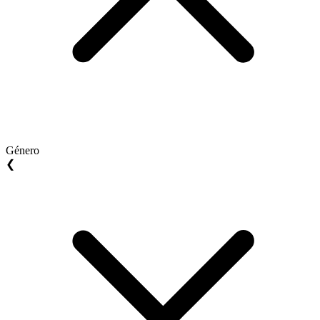
Género
❮