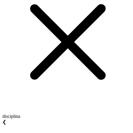
disciplina
❮