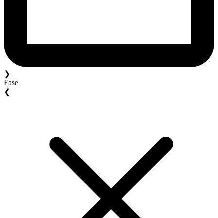
❯
Fase
❮