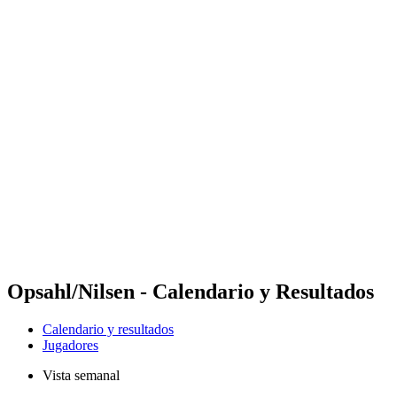
Futures
Futures - Laginha Beach, CPV - 2026
Futures - Laginha Beach, CPV - 2026
Volver al inicio del BPT
Dónde ver
Equipos
Calendario y resultados
Posiciones
Competición
Opsahl/Nilsen - Calendario y Resultados
Calendario y resultados
Jugadores
Vista semanal