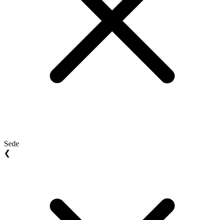
Sede
❮