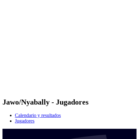
Futures
Futures - Laginha Beach, CPV - 2026
Futures - Laginha Beach, CPV - 2026
Volver al inicio del BPT
Dónde ver
Equipos
Calendario y resultados
Posiciones
Competición
Jawo/Nyabally - Jugadores
Calendario y resultados
Jugadores