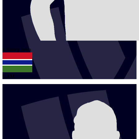
1
Sainey
Jawo
GAM