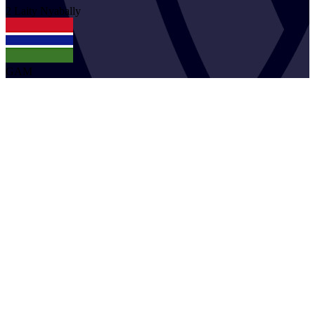
2
Laity
Nyabally
GAM