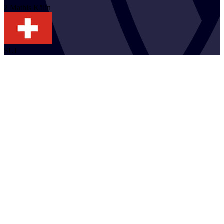
2
Mathis
Kälin
SUI