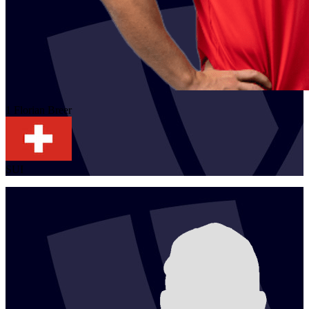
1
Florian
Breer
SUI