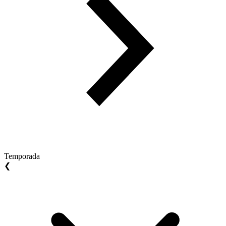
Temporada
❮