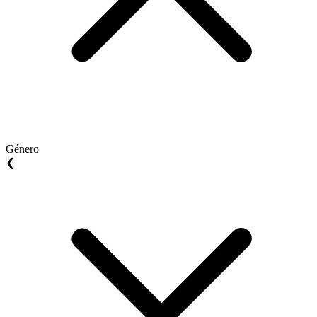
Género
❮