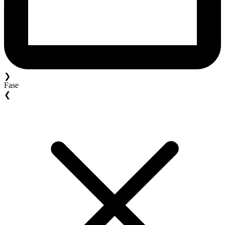
❯
Fase
❮