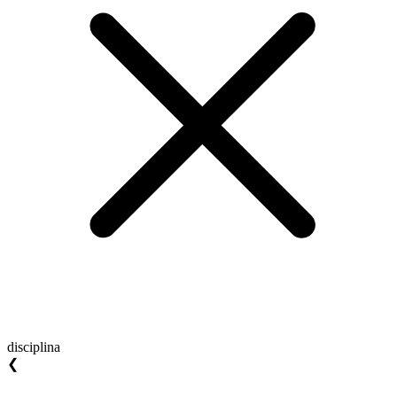
disciplina
❮