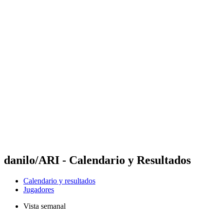
Futures
Futures - Laginha Beach, CPV - 2026
Futures - Laginha Beach, CPV - 2026
Volver al inicio del BPT
Dónde ver
Equipos
Calendario y resultados
Posiciones
Competición
danilo/ARI - Calendario y Resultados
Calendario y resultados
Jugadores
Vista semanal