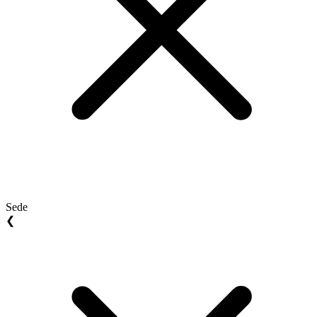
Sede
❮