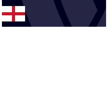
2
Niko
Gleed
ENG