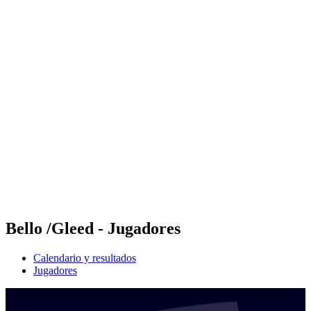
Futures
Futures - Laginha Beach, CPV - 2026
Futures - Laginha Beach, CPV - 2026
Volver al inicio del BPT
Dónde ver
Equipos
Calendario y resultados
Posiciones
Competición
Bello /Gleed - Jugadores
Calendario y resultados
Jugadores