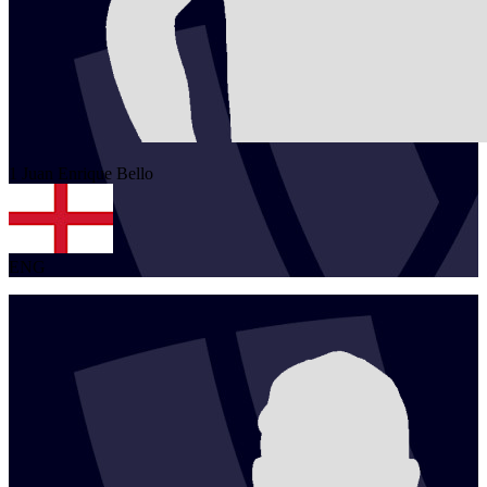
1
Juan Enrique
Bello
ENG