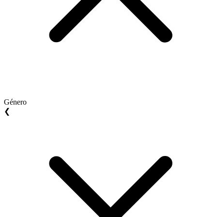
Género
❮