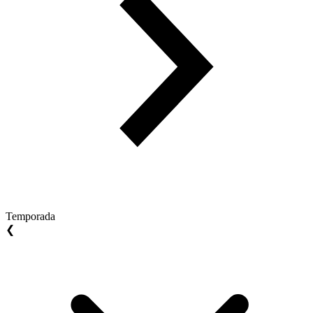
Temporada
❮