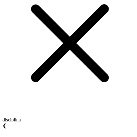
disciplina
❮