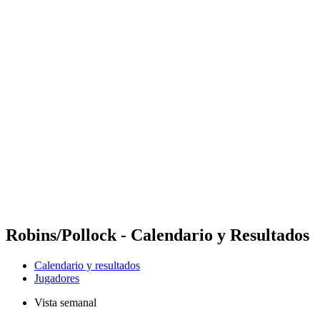
Futures
Futures - Laginha Beach, CPV - 2026
Futures - Laginha Beach, CPV - 2026
Volver al inicio del BPT
Dónde ver
Equipos
Calendario y resultados
Posiciones
Competición
Robins/Pollock - Calendario y Resultados
Calendario y resultados
Jugadores
Vista semanal