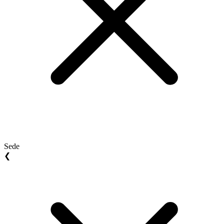
Sede
❮