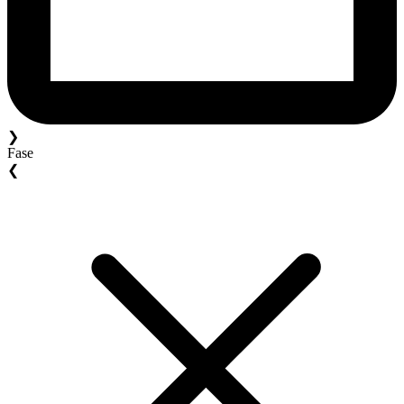
❯
Fase
❮