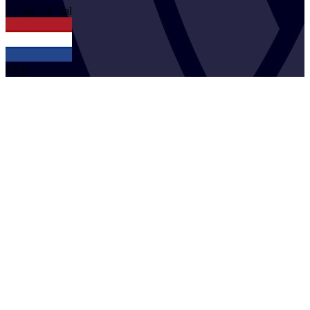
2
Cain
van Hal
NED