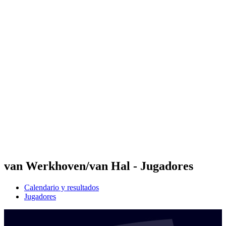
Futures
Futures - Laginha Beach, CPV - 2026
Futures - Laginha Beach, CPV - 2026
Volver al inicio del BPT
Dónde ver
Equipos
Calendario y resultados
Posiciones
Competición
van Werkhoven/van Hal - Jugadores
Calendario y resultados
Jugadores