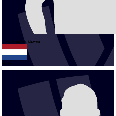
1
Mart
van Werkhoven
NED