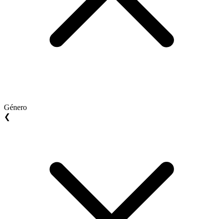
Género
❮