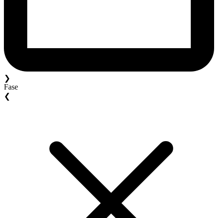
❯
Fase
❮