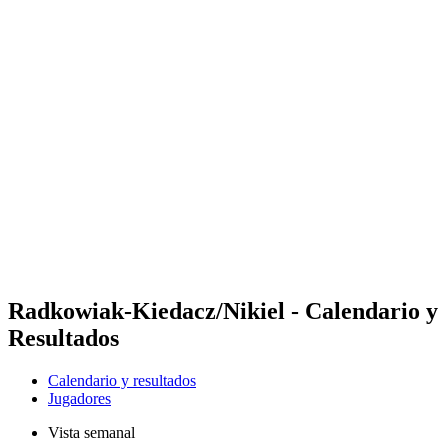
Futures
Futures - Krakow, POL - 2026
Futures - Krakow, POL - 2026
Volver al inicio del BPT
Dónde ver
Equipos
Calendario y resultados
Posiciones
Radkowiak-Kiedacz/Nikiel - Calendario y
Resultados
Calendario y resultados
Jugadores
Vista semanal