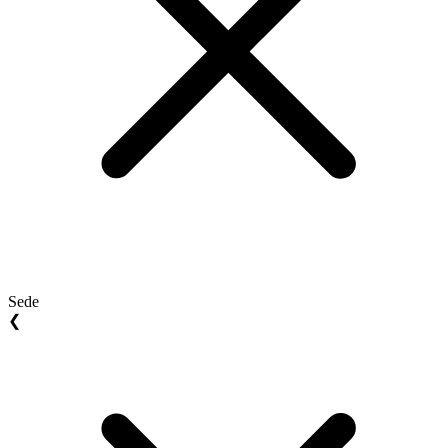
Sede
❮