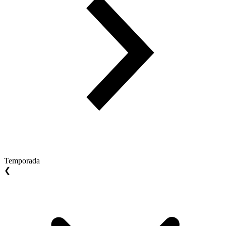
Temporada
❮