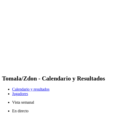
Futures
Futures - Krakow, POL - 2026
Futures - Krakow, POL - 2026
Volver al inicio del BPT
Dónde ver
Equipos
Calendario y resultados
Posiciones
Tomala/Zdon - Calendario y Resultados
Calendario y resultados
Jugadores
Vista semanal
En directo