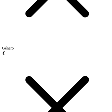
Género
❮