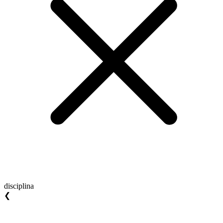
disciplina
❮