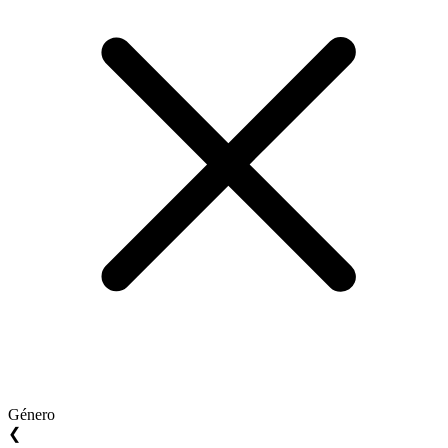
Género
❮