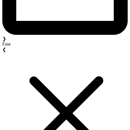
❯
Fase
❮