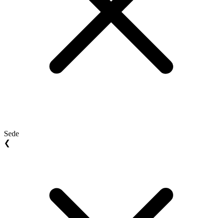
Sede
❮