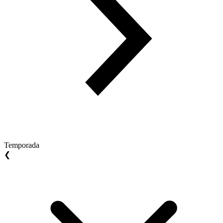
Temporada
❮