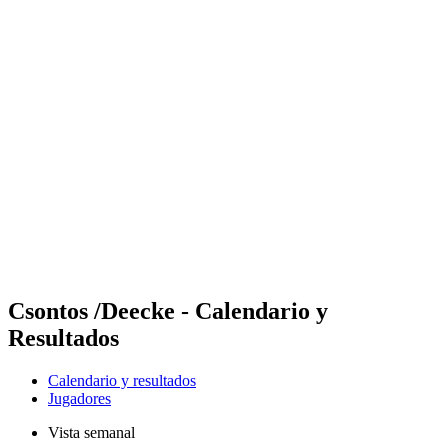
Futures
Futures - Krakow, POL - 2026
Futures - Krakow, POL - 2026
Volver al inicio del BPT
Dónde ver
Equipos
Calendario y resultados
Posiciones
Csontos /Deecke - Calendario y
Resultados
Calendario y resultados
Jugadores
Vista semanal