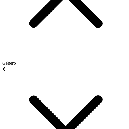
Género
❮