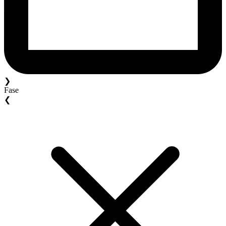
❯
Fase
❮