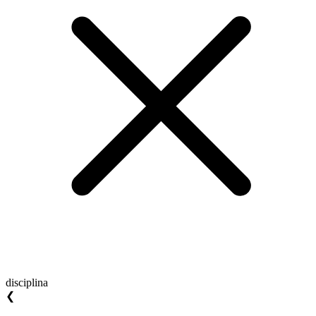
disciplina
❮