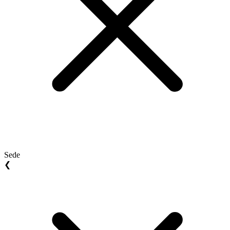
Sede
❮