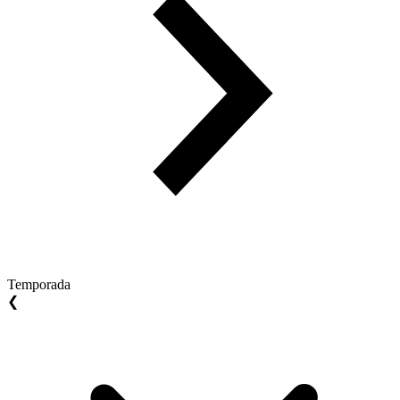
Temporada
❮