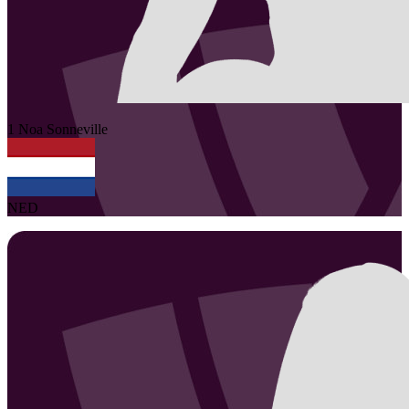
1
Noa
Sonneville
NED