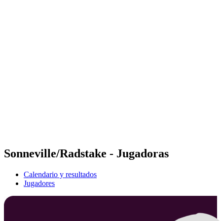
Futures
Futures - Krakow, POL - 2026
Futures - Krakow, POL - 2026
Volver al inicio del BPT
Dónde ver
Equipos
Calendario y resultados
Posiciones
Sonneville/Radstake - Jugadoras
Calendario y resultados
Jugadores