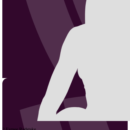
2
Esmee
Radstake