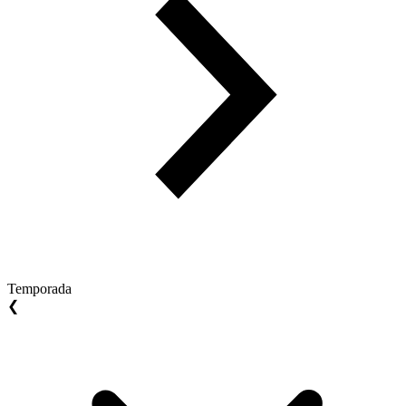
Temporada
❮