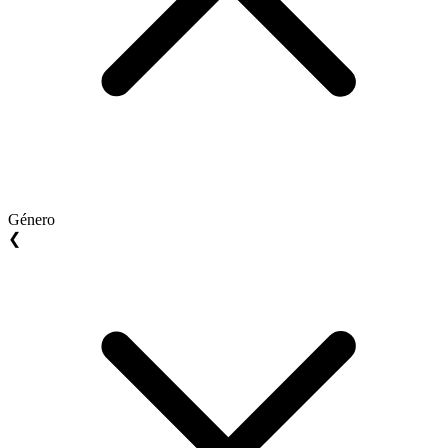
Género
❮