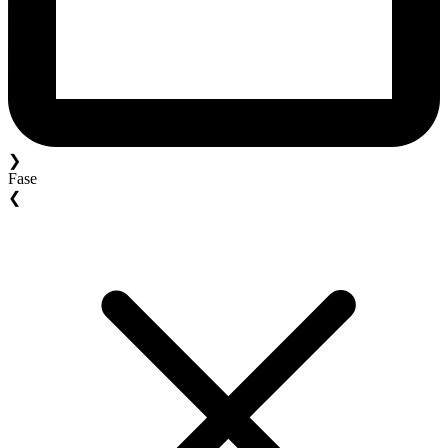
❯
Fase
❮