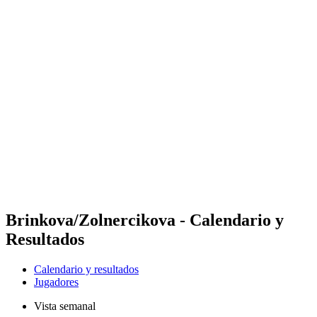
Futures
Futures - Krakow, POL - 2026
Futures - Krakow, POL - 2026
Volver al inicio del BPT
Dónde ver
Equipos
Calendario y resultados
Posiciones
Brinkova/Zolnercikova - Calendario y
Resultados
Calendario y resultados
Jugadores
Vista semanal