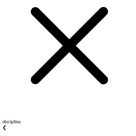
disciplina
❮