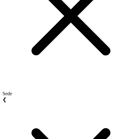
Sede
❮