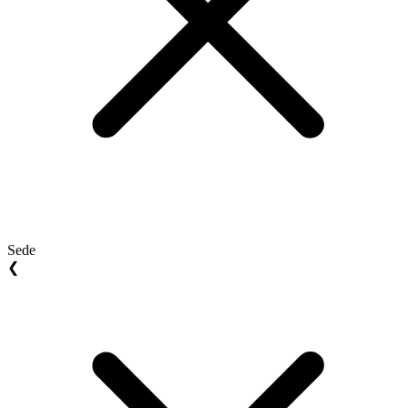
Sede
❮