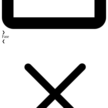
❯
Fase
❮