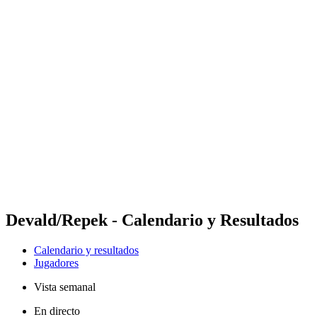
Futures
Futures - Krakow, POL - 2026
Futures - Krakow, POL - 2026
Volver al inicio del BPT
Dónde ver
Equipos
Calendario y resultados
Posiciones
Devald/Repek - Calendario y Resultados
Calendario y resultados
Jugadores
Vista semanal
En directo