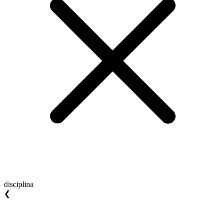
disciplina
❮