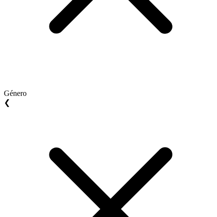
Género
❮