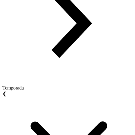
Temporada
❮