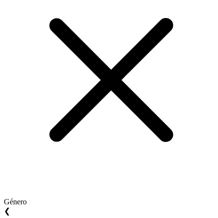
Género
❮