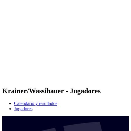
Futures
Futures - Krakow, POL - 2026
Futures - Krakow, POL - 2026
Volver al inicio del BPT
Dónde ver
Equipos
Calendario y resultados
Posiciones
Krainer/Wassibauer - Jugadores
Calendario y resultados
Jugadores