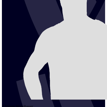
2
Valens
Wassibauer