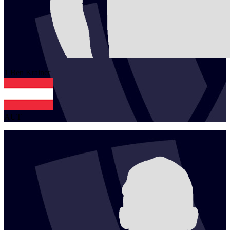
1
Ben
Krainer
AUT