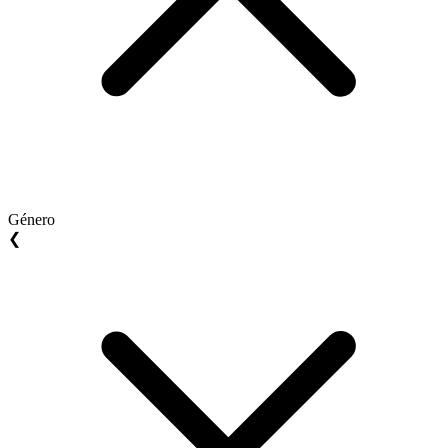
Género
❮