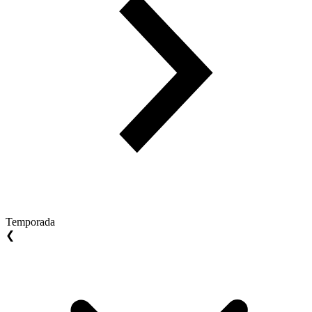
Temporada
❮