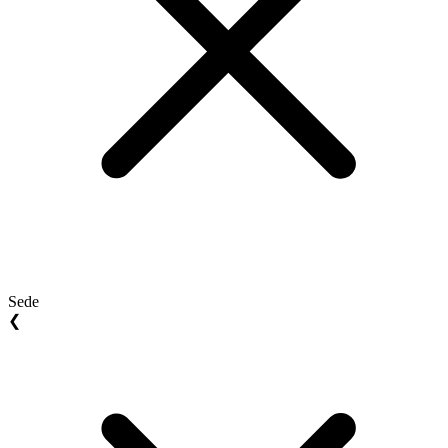
Sede
❮