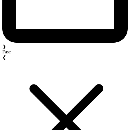
❯
Fase
❮