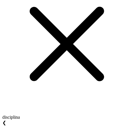
disciplina
❮