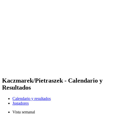
Futures
Futures - Krakow, POL - 2026
Futures - Krakow, POL - 2026
Volver al inicio del BPT
Dónde ver
Equipos
Calendario y resultados
Posiciones
Kaczmarek/Pietraszek - Calendario y
Resultados
Calendario y resultados
Jugadores
Vista semanal