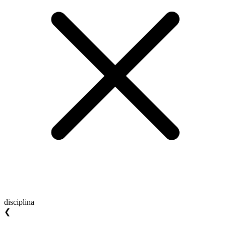
disciplina
❮