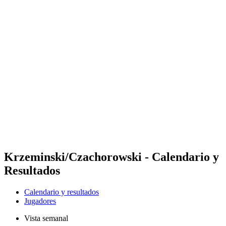
Futures
Futures - Krakow, POL - 2026
Futures - Krakow, POL - 2026
Volver al inicio del BPT
Dónde ver
Equipos
Calendario y resultados
Posiciones
Krzeminski/Czachorowski - Calendario y
Resultados
Calendario y resultados
Jugadores
Vista semanal