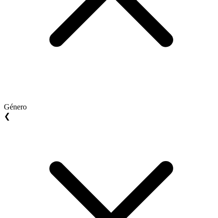
Género
❮