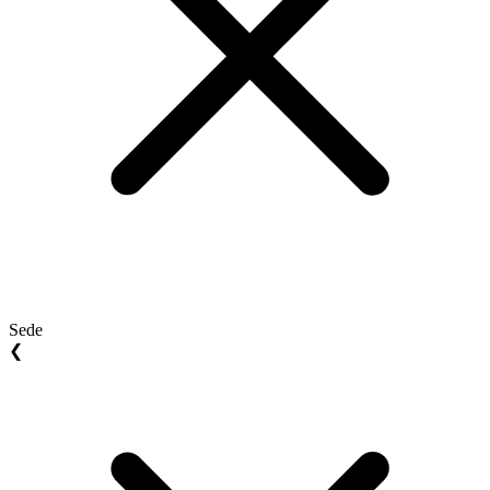
Sede
❮