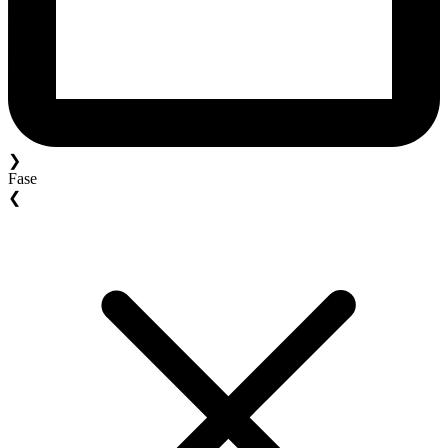
❯
Fase
❮