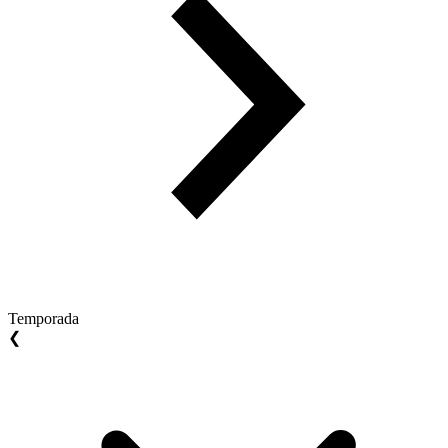
Temporada
❮