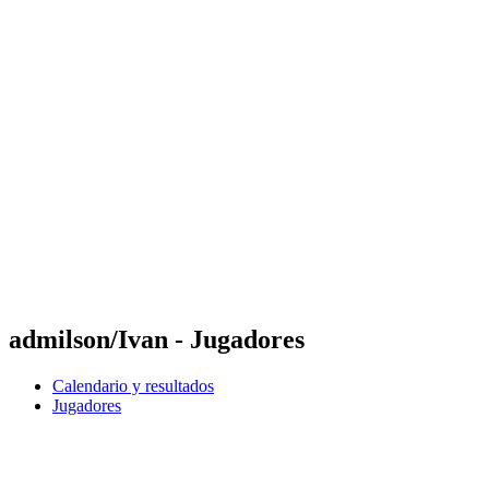
Futures
Futures - Krakow, POL - 2026
Futures - Krakow, POL - 2026
Volver al inicio del BPT
Dónde ver
Equipos
Calendario y resultados
Posiciones
admilson/Ivan - Jugadores
Calendario y resultados
Jugadores