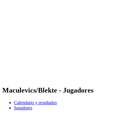
Futures
Futures - Karpacz, POL - 2026
Futures - Karpacz, POL - 2026
Volver al inicio del BPT
Dónde ver
Equipos
Calendario y resultados
Posiciones
Maculevics/Blekte - Jugadores
Calendario y resultados
Jugadores