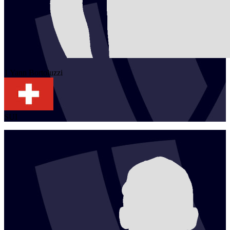
1
Yann
Bortoluzzi
SUI