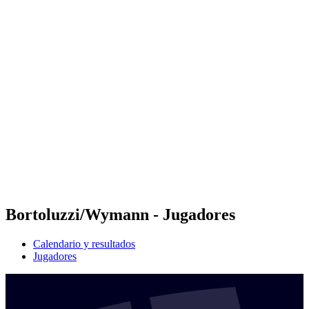
Futures
Futures - Karpacz, POL - 2026
Futures - Karpacz, POL - 2026
Volver al inicio del BPT
Dónde ver
Equipos
Calendario y resultados
Posiciones
Bortoluzzi/Wymann - Jugadores
Calendario y resultados
Jugadores