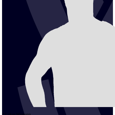
2
Lukas
Wymann