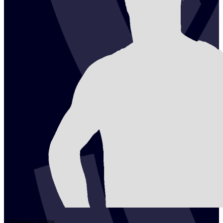
2
Benjavs
Toms