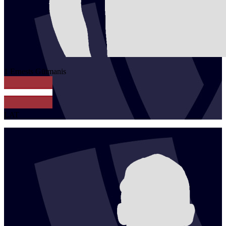
1
Ernests
Gūtmanis
LAT