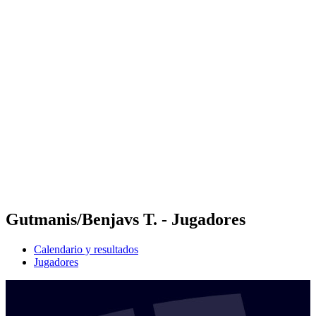
Futures
Futures - Karpacz, POL - 2026
Futures - Karpacz, POL - 2026
Volver al inicio del BPT
Dónde ver
Equipos
Calendario y resultados
Posiciones
Gutmanis/Benjavs T. - Jugadores
Calendario y resultados
Jugadores