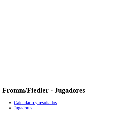
Futures
Futures - Karpacz, POL - 2026
Futures - Karpacz, POL - 2026
Volver al inicio del BPT
Dónde ver
Equipos
Calendario y resultados
Posiciones
Fromm/Fiedler - Jugadores
Calendario y resultados
Jugadores