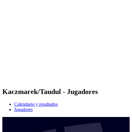
Futures
Futures - Karpacz, POL - 2026
Futures - Karpacz, POL - 2026
Volver al inicio del BPT
Dónde ver
Equipos
Calendario y resultados
Posiciones
Kaczmarek/Taudul - Jugadores
Calendario y resultados
Jugadores