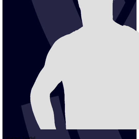
2
Kacper
Taudul