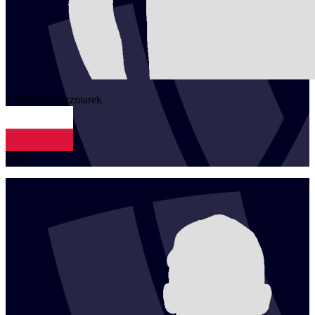
1
Mikolaj
Kaczmarek
POL